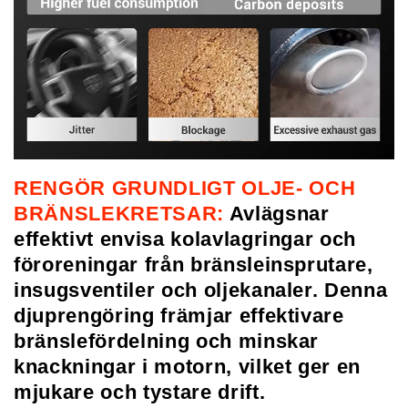
RENGÖR GRUNDLIGT OLJE- OCH
BRÄNSLEKRETSAR:
Avlägsnar
effektivt envisa kolavlagringar och
föroreningar från bränsleinsprutare,
insugsventiler och oljekanaler. Denna
djuprengöring främjar effektivare
bränslefördelning och minskar
knackningar i motorn, vilket ger en
mjukare och tystare drift.