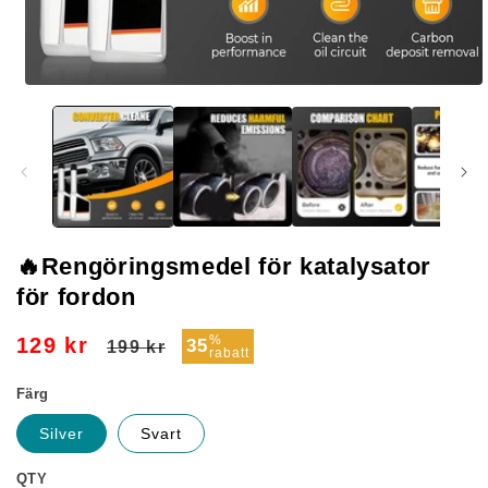
Öppna
mediet
1
i
modalfönster
🔥Rengöringsmedel för katalysator
för fordon
Ordinarie
Försäljningspris
%
129 kr
35
199 kr
rabatt
pris
Färg
Silver
Svart
QTY