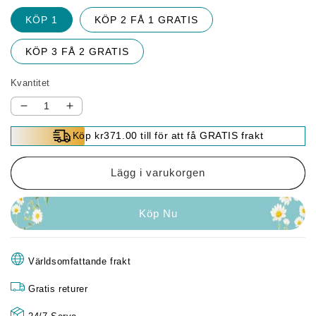
KÖP 1
KÖP 2 FÅ 1 GRATIS
KÖP 3 FÅ 2 GRATIS
Kvantitet
Minska
Öka
kvantitet
kvantitet
Köp kr371.00 till för att få GRATIS frakt
för
för
🔥
🔥
Rengöringsmedel
Rengöringsmedel
Lägg i varukorgen
för
för
katalysator
katalysator
Köp Nu
för
för
fordon
fordon
Världsomfattande frakt
Gratis returer