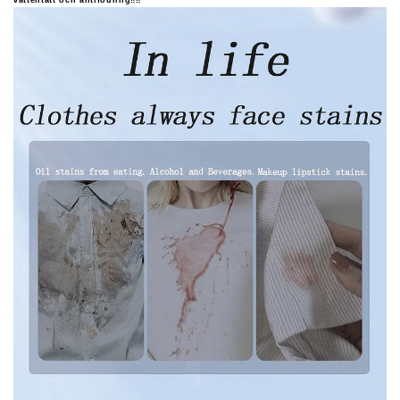
vattentätt och antifouling‼‼