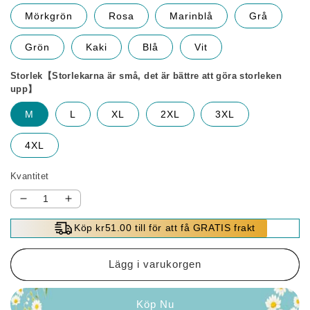
Mörkgrön
Rosa
Marinblå
Grå
Grön
Kaki
Blå
Vit
Storlek【Storlekarna är små, det är bättre att göra storleken
upp】
M
L
XL
2XL
3XL
4XL
Kvantitet
Minska
Öka
kvantitet
kvantitet
Köp kr51.00 till för att få GRATIS frakt
för
för
🔥
🔥
10%
10%
Lägg i varukorgen
rabatt
rabatt
för
för
Köp Nu
två
två