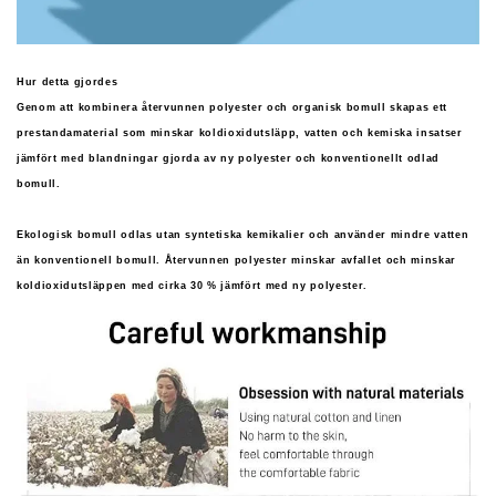
Hur detta gjordes
Genom att kombinera återvunnen polyester och organisk bomull skapas ett
prestandamaterial som minskar koldioxidutsläpp, vatten och kemiska insatser
jämfört med blandningar gjorda av ny polyester och konventionellt odlad
bomull.
Ekologisk bomull odlas utan syntetiska kemikalier och använder mindre vatten
än konventionell bomull. Återvunnen polyester minskar avfallet och minskar
koldioxidutsläppen med cirka 30 % jämfört med ny polyester.