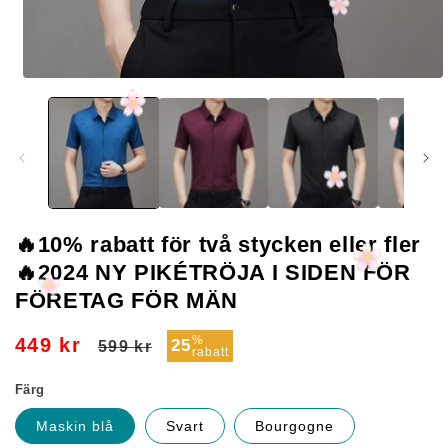
Öppna
mediet
1
i
modalfönster
🔥10% rabatt för två stycken eller fler
🔥2024 NY PIKÉTRÖJA I SIDEN FÖR
FÖRETAG FÖR MÄN
Ordinarie
Försäljningspris
%
449 kr
25
599 kr
rabatt
pris
Färg
Maskin blå
Svart
Bourgogne