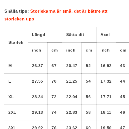
Snälla tips:
Storlekarna är små, det är bättre att
storleken upp
Längd
Sätta dit
Axel
Storlek
inch
cm
inch
cm
inch
cm
M
26.37
67
20.47
52
16.92
43
L
27.55
70
21.25
54
17.32
44
XL
28.34
72
22.04
56
17.71
45
2XL
29.13
74
22.83
58
18.11
46
3XL
29.92
76
23.62
60
19.50
47